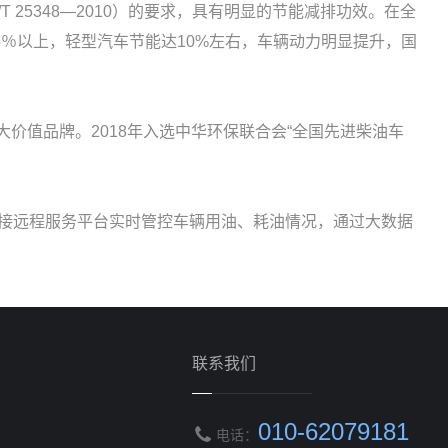
25348—2010）的要求，具有明显的节能减排功效。在全
％以上，轻型汽车节能达10%左右，车辆动力明显提升，国
十大价值品牌。2018年入选中华环保联合会“全国先进柴油车
连接远程服务平台实时管控车辆用油、耗油情况，通过大数据
联系我们
010-62079181
电话：