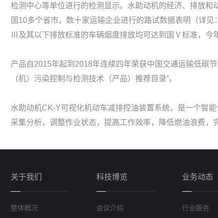
检测中心等单位进行的检测显示。水助动机的经济、排放和动力
国10多个省市，数十家运输企业进行的路试数据表明（详见
Ⅲ及其以下排放标准的车辆烟度排放均可达到国Ⅴ标准，今
产品自2015年起到2018年连续四年荣获中国交通运输低碳节
（机）污染控制与检测技术（产品）推荐目录”。
水助动机CK-Y可视化机动车减排控油装置系统，是一个智
采集分析，调整作业状态，提高工作效率，降低燃油浪费，
关于我们
科技博览
业务动态
整体概况
会议介绍
行业服务